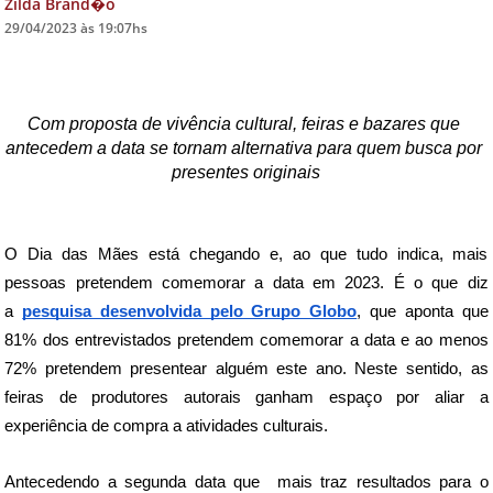
Zilda Brand�o
29/04/2023 às 19:07hs
DICAS DE VIAGEM
QUEM SOMOS
TV ZILDA BRANDÃO
Com proposta de vivência cultural, feiras e bazares que 
antecedem a data se tornam alternativa para quem busca por 
ÚLTIMAS NOTÍCIAS
presentes originais
FALE CONOSCO
O Dia das Mães está chegando e, ao que tudo indica, mais 
pessoas pretendem comemorar a data em 2023. É o que diz 
a 
pesquisa desenvolvida pelo Grupo Globo
, que aponta que 
81% dos entrevistados pretendem comemorar a data e ao menos 
72% pretendem presentear alguém este ano. Neste sentido, as 
feiras de produtores autorais ganham espaço por aliar a 
experiência de compra a atividades culturais. 
Antecedendo 
a segunda data que  mais traz resultados para o 