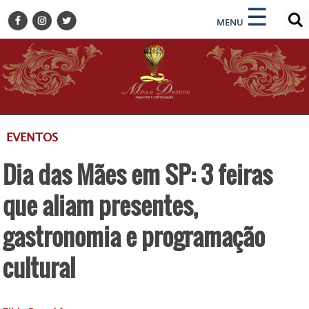
×
×
☰
ENCONTRE SUA NOTÍCIA
MENU
HOME
BELEZA
BUSINESS E NEGÓCIOS
CULTURA
DESTINOS
EVENTOS
EVENTOS
Dia das Mães em SP: 3 feiras
GASTRONOMIA
HOTELARIA
que aliam presentes,
MODA
gastronomia e programação
PETS
cultural
SOCIAL
TURISMO
ZILDA BRANDÃO