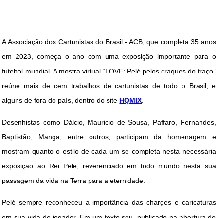
DICAS DE VIAGEM
QUEM SOMOS
A Associação dos Cartunistas do Brasil - ACB, que completa 35 anos
TV ZILDA BRANDÃO
em 2023, começa o ano com uma exposição importante para o
ÚLTIMAS NOTÍCIAS
futebol mundial. A mostra virtual “LOVE: Pelé pelos craques do traço”
FALE CONOSCO
reúne mais de cem trabalhos de cartunistas de todo o Brasil, e
alguns de fora do país, dentro do site
HQMIX
.
Desenhistas como Dálcio, Mauricio de Sousa, Paffaro, Fernandes,
Baptistão, Manga, entre outros, participam da homenagem e
mostram quanto o estilo de cada um se completa nesta necessária
exposição ao Rei Pelé, reverenciado em todo mundo nesta sua
passagem da vida na Terra para a eternidade.
Pelé sempre reconheceu a importância das charges e caricaturas
em sua vida de jogador. Em um texto seu, publicado na abertura do