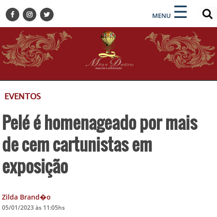
×
×
☰
ENCONTRE SUA NOTÍCIA
MENU
HOME
BELEZA
BUSINESS E NEGÓCIOS
CULTURA
DESTINOS
EVENTOS
EVENTOS
Pelé é homenageado por mais
GASTRONOMIA
HOTELARIA
de cem cartunistas em
MODA
exposição
PETS
SOCIAL
Zilda Brand�o
TURISMO
05/01/2023 às 11:05hs
ZILDA BRANDÃO