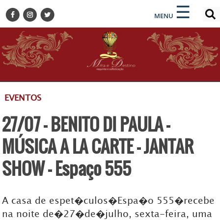
×
×
☰
ENCONTRE SUA NOTÍCIA
MENU
HOME
BELEZA
BUSINESS E NEGÓCIOS
CULTURA
DESTINOS
EVENTOS
EVENTOS
27/07 - BENITO DI PAULA -
GASTRONOMIA
HOTELARIA
MÚSICA A LA CARTE - JANTAR
MODA
SHOW - Espaço 555
PETS
SOCIAL
A casa de espet�culos�Espa�o 555�recebe
TURISMO
na noite de�27�de�julho, sexta-feira, uma
ZILDA BRANDÃO