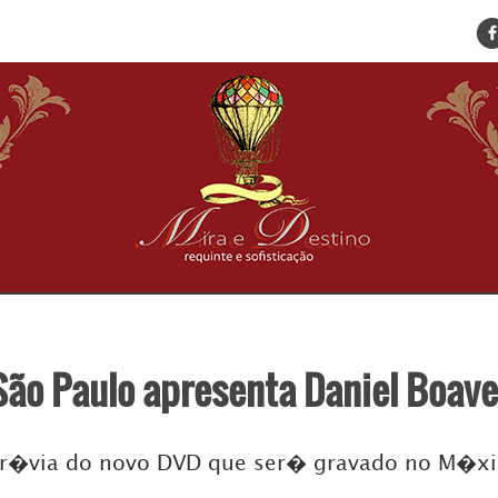
ENCONTRE SUA NOTÍCIA
HOME
BELEZA
BUSINESS E NEGÓCIOS
CULTURA
DESTINOS
EVENTOS
GASTRONOMIA
HOTELARIA
MODA
São Paulo apresenta Daniel Boav
PETS
SOCIAL
TURISMO
pr�via do novo DVD que ser� gravado no M�xi
ZILDA BRANDÃO