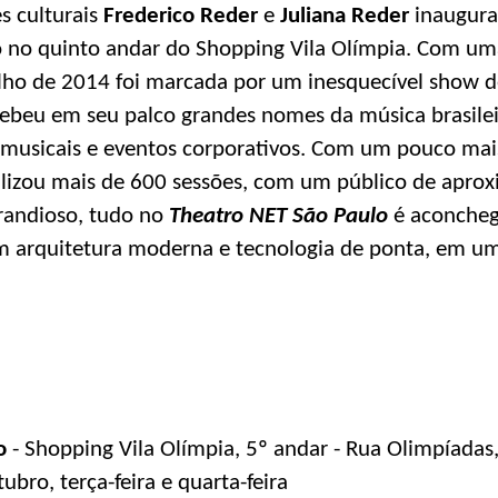
s culturais
Frederico Reder
e
Juliana Reder
inaugur
do no quinto andar do Shopping Vila Olímpia. Com uma
ulho de 2014 foi marcada por um inesquecível show de
ecebeu em seu palco grandes nomes da música brasilei
, musicais e eventos corporativos. Com um pouco mai
ealizou mais de 600 sessões, com um público de apr
randioso, tudo no
Theatro NET São Paulo
é aconcheg
om arquitetura moderna e tecnologia de ponta, em u
o
- Shopping Vila Olímpia, 5º andar - Rua Olimpíadas
ubro, terça-feira e quarta-feira