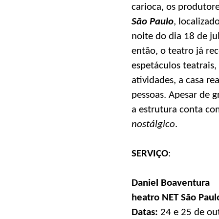
carioca, os produtore
São Paulo
, localiza
noite do dia 18 de j
então, o teatro já r
espetáculos teatrais
atividades, a casa r
pessoas. Apesar de g
a estrutura conta c
nostálgico
.
SERVIÇO
:
Daniel Boaventura
heatro NET São Paul
Datas:
24 e 25 de out