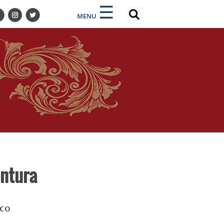
×
×
☰
MENU
entura
co