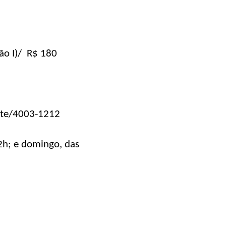
cão I)/ R$ 180
site/4003-1212
2h; e domingo, das