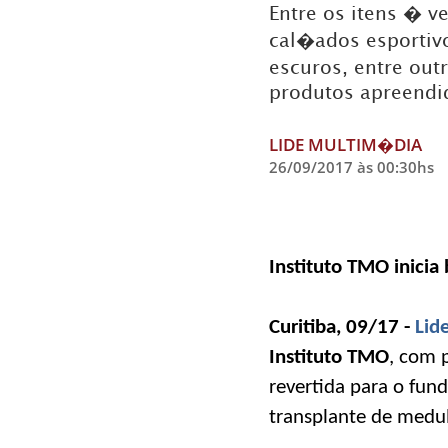
Entre os itens � v
cal�ados esportiv
escuros, entre out
produtos apreendi
LIDE MULTIM�DIA
26/09/2017 às 00:30hs
Instituto TMO inici
Curitiba, 09/17 -
Lid
Instituto TMO
, com 
revertida para o fund
transplante de medul