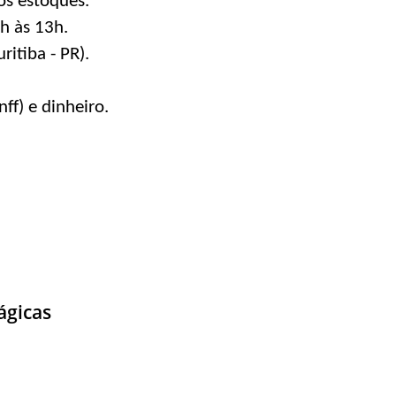
os estoques.
h às 13h.
ritiba - PR).
ff) e dinheiro.
ágicas