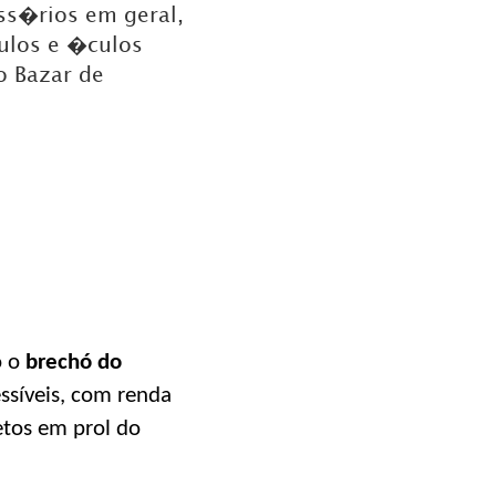
ss�rios em geral,
ulos e �culos
o Bazar de
o o
brechó do
ssíveis, com renda
etos em prol do