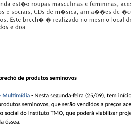
enda est�o roupas masculinas e femininas, ace
os e sociais, CDs de m�sica, arma��es de �c
DICAS DE VIAGEM
ros. Este brech� � realizado no mesmo local d
QUEM SOMOS
dos e doa
TV ZILDA BRANDÃO
ÚLTIMAS NOTÍCIAS
FALE CONOSCO
a brechó de produtos seminovos
e Multimídia
-
Nesta segunda-feira (25/09), tem iníci
produtos seminovos, que serão vendidos a preços ace
o social do Instituto TMO, que poderá viabilizar proj
a óssea.