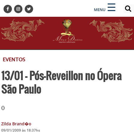
×
×
☰
ENCONTRE SUA NOTÍCIA
MENU
HOME
BELEZA
BUSINESS E NEGÓCIOS
CULTURA
DESTINOS
EVENTOS
EVENTOS
13/01 - Pós-Reveillon no Ópera
GASTRONOMIA
HOTELARIA
São Paulo
MODA
PETS
0
SOCIAL
TURISMO
Zilda Brand�o
09/01/2009 às 18:37hs
ZILDA BRANDÃO