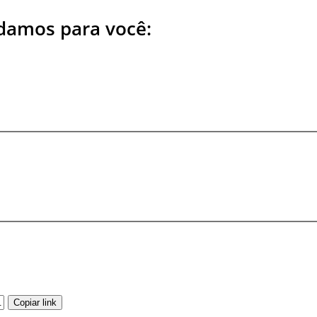
amos para você:
DICAS DE VIAGEM
QUEM SOMOS
TV ZILDA BRANDÃO
ÚLTIMAS NOTÍCIAS
FALE CONOSCO
Copiar link