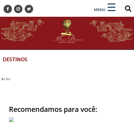
×
×
☰
ENCONTRE SUA NOTÍCIA
MENU
HOME
BELEZA
BUSINESS E NEGÓCIOS
CULTURA
DESTINOS
DESTINOS
EVENTOS
GASTRONOMIA
às hs
HOTELARIA
MODA
PETS
Recomendamos para você:
SOCIAL
TURISMO
ZILDA BRANDÃO