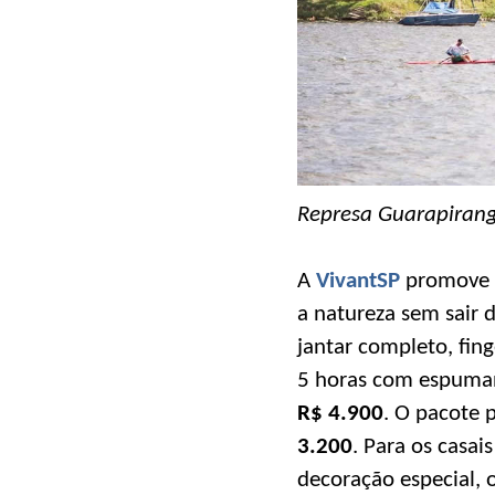
Represa Guarapiran
A
VivantSP
promove e
a natureza sem sair 
jantar completo, fing
5 horas com espumant
R$ 4.900
. O pacote 
3.200
. Para os casai
decoração especial, 