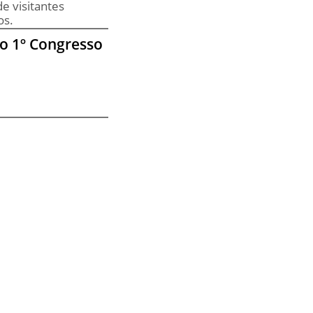
de visitantes
os.
do 1º Congresso