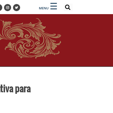
×
×
☰
MENU
tiva para