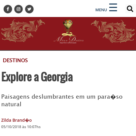
×
×
☰
ENCONTRE SUA NOTÍCIA
MENU
HOME
BELEZA
BUSINESS E NEGÓCIOS
CULTURA
DESTINOS
DESTINOS
EVENTOS
Explore a Georgia
GASTRONOMIA
HOTELARIA
MODA
Paisagens deslumbrantes em um para�so
natural
PETS
SOCIAL
Zilda Brand�o
TURISMO
05/10/2018 às 10:07hs
ZILDA BRANDÃO