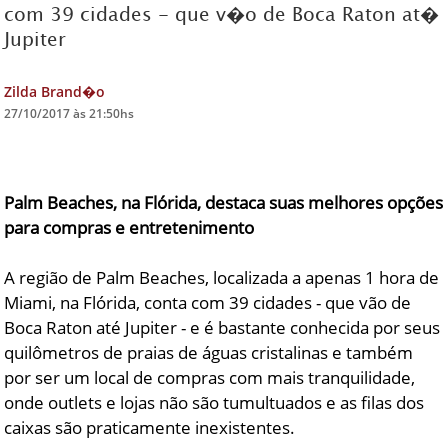
com 39 cidades - que v�o de Boca Raton at�
Jupiter
DICAS DE VIAGEM
QUEM SOMOS
Zilda Brand�o
TV ZILDA BRANDÃO
27/10/2017 às 21:50hs
ÚLTIMAS NOTÍCIAS
FALE CONOSCO
Palm Beaches, na Flórida, destaca suas melhores opções
para compras e entretenimento
A região de Palm Beaches, localizada a apenas 1 hora de
Miami, na Flórida, conta com 39 cidades - que vão de
Boca Raton até Jupiter - e é bastante conhecida por seus
quilômetros de praias de águas cristalinas e também
por ser um local de compras com mais tranquilidade,
onde outlets e lojas não são tumultuados e as filas dos
caixas são praticamente inexistentes.