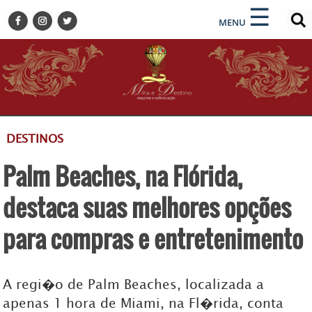
×
×
☰
ENCONTRE SUA NOTÍCIA
MENU
HOME
BELEZA
BUSINESS E NEGÓCIOS
CULTURA
DESTINOS
DESTINOS
EVENTOS
Palm Beaches, na Flórida,
GASTRONOMIA
HOTELARIA
destaca suas melhores opções
MODA
para compras e entretenimento
PETS
SOCIAL
A regi�o de Palm Beaches, localizada a
TURISMO
apenas 1 hora de Miami, na Fl�rida, conta
ZILDA BRANDÃO