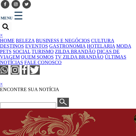
☰
MENU
×
HOME
BELEZA
BUSINESS E NEGÓCIOS
CULTURA
DESTINOS
EVENTOS
GASTRONOMIA
HOTELARIA
MODA
PETS
SOCIAL
TURISMO
ZILDA BRANDÃO
DICAS DE
VIAGEM
QUEM SOMOS
TV ZILDA BRANDÃO
ÚLTIMAS
NOTÍCIAS
FALE CONOSCO
×
ENCONTRE SUA NOTÍCIA