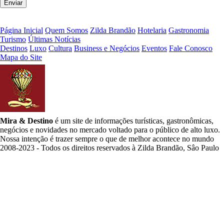
Página Inicial
Quem Somos
Zilda Brandão
Hotelaria
Gastronomia
Turismo
Últimas Notícias
Destinos
Luxo
Cultura
Business e Negócios
Eventos
Fale Conosco
Mapa do Site
Mira & Destino
é um site de informações turísticas, gastronômicas,
negócios e novidades no mercado voltado para o público de alto luxo.
Nossa intenção é trazer sempre o que de melhor acontece no mundo
2008-2023 - Todos os direitos reservados à Zilda Brandão, Sâo Paulo