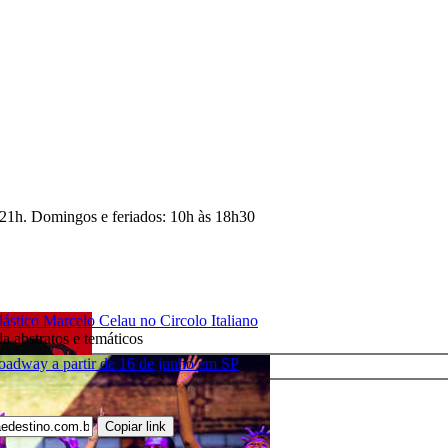
 21h. Domingos e feriados: 10h às 18h30
ico Marcelo Celau no Circolo Italiano
la abstratos e temáticos
adway a partir de 16 de junho em SP
Copiar link