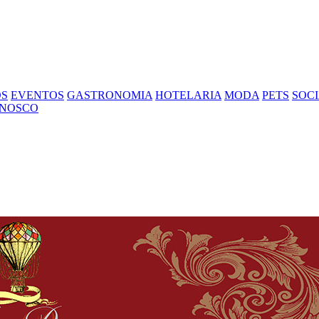
OS
EVENTOS
GASTRONOMIA
HOTELARIA
MODA
PETS
SOC
ONOSCO