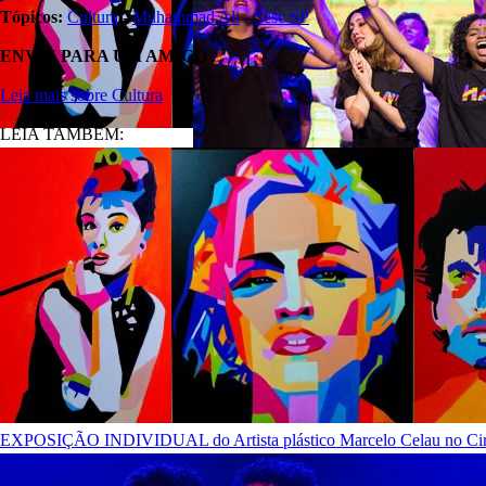
Tópicos:
Cultura
-
Muhammad Ali
-
Sesc SP
ENVIE PARA UM AMIGO
Leia mais sobre Cultura
LEIA TAMBÉM:
EXPOSIÇÃO INDIVIDUAL do Artista plástico Marcelo Celau no Circ