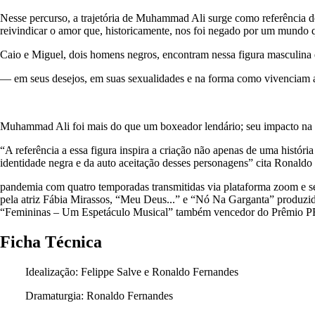
Nesse percurso, a trajetória de Muhammad Ali surge como referência de 
reivindicar o amor que, historicamente, nos foi negado por um mundo 
Caio e Miguel, dois homens negros, encontram nessa figura masculina e
— em seus desejos, em suas sexualidades e na forma como vivenciam 
Muhammad Ali foi mais do que um boxeador lendário; seu impacto na co
“A referência a essa figura inspira a criação não apenas de uma histó
identidade negra e da auto aceitação desses personagens” cita Ronaldo 
pandemia com quatro temporadas transmitidas via plataforma zoom e
pela atriz Fábia Mirassos, “Meu Deus...” e “Nó Na Garganta” produz
“Femininas – Um Espetáculo Musical” também vencedor do Prêmio PRO
Ficha Técnica
Idealização: Felippe Salve e Ronaldo Fernandes
Dramaturgia: Ronaldo Fernandes