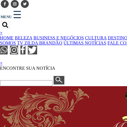
☰
MENU
×
HOME
BELEZA
BUSINESS E NEGÓCIOS
CULTURA
DESTIN
SOMOS
TV ZILDA BRANDÃO
ÚLTIMAS NOTÍCIAS
FALE C
×
ENCONTRE SUA NOTÍCIA