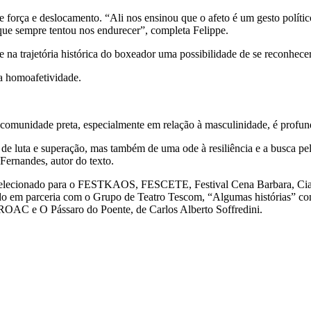
força e deslocamento. “Ali nos ensinou que o afeto é um gesto político.
que sempre tentou nos endurecer”, completa Felippe.
 na trajetória histórica do boxeador uma possibilidade de se reconhec
a homoafetividade.
munidade preta, especialmente em relação à masculinidade, é profundo
ria de luta e superação, mas também de uma ode à resiliência e a busca
Fernandes, autor do texto.
 selecionado para o FESTKAOS, FESCETE, Festival Cena Barbara, Cia 
ido em parceria com o Grupo de Teatro Tescom, “Algumas histórias” 
AC e O Pássaro do Poente, de Carlos Alberto Soffredini.