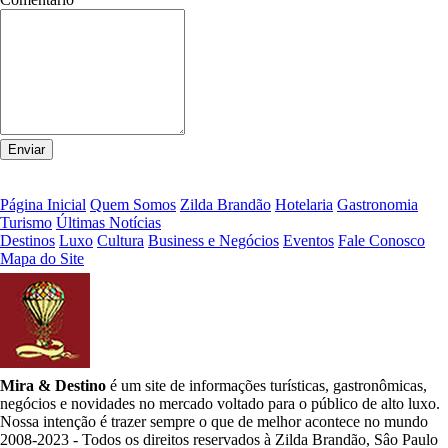
Página Inicial
Quem Somos
Zilda Brandão
Hotelaria
Gastronomia
Turismo
Últimas Notícias
Destinos
Luxo
Cultura
Business e Negócios
Eventos
Fale Conosco
Mapa do Site
Mira & Destino
é um site de informações turísticas, gastronômicas,
negócios e novidades no mercado voltado para o público de alto luxo.
Nossa intenção é trazer sempre o que de melhor acontece no mundo
2008-2023 - Todos os direitos reservados à Zilda Brandão, Sâo Paulo