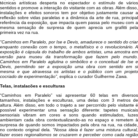
técnicas artísticas desperta no espectador o estímulo de vários
sentidos e promove a interação do visitante com as obras. Além disso,
instalações e efeitos sonoros tem por objetivo justamente causar a
reflexão sobre vidas paralelas e a dinâmica da arte de rua, principal
referência da exposição, que impacta quem passa pelo museu com a
mesma sensação de surpresa de quem aprecia um grafitti pela
primeira vez na rua.
“Caminhos em Paralelo, por Ise e Devis, amadurece o sentido do criar
enquanto conexão com o tempo, o metafísico e o revolucionário. A
exposição é cápsula do trabalho de ambos artistas, uma amostra em
versão para museu da transformação que fazem pelo mundo.
Caminhos em Paralelo aglutina o simbólico e o conceitual de Ise e
Devis, permitindo ser a exposição uma obra com sentido em si
mesma e que atravessa os artistas e o público com um projeto
cocriado de experimentação”
, explica o curador Guilherme Zawa.
Telas, instalacões e esculturas
“Caminhos em Paralelo” vai apresentar 60 telas em diversos
tamanhos, instalações e esculturas, uma delas com 3 metros de
altura. Além disso, em todo o trajeto a ser percorrido pelo visitante é
possível experimentar uma sensação diferente: tapetes musicais
sensoriais vibram em cores e sons quando estimulados, luzes
ambientam cada obra contextualizando-as no espaço e remetem à
surpresa de quando somos impactados pela obra na rua, na cidade,
no contexto original dela.
“Nossa ideia é fazer uma mistura cultural
fazer esses regionalismos se cruzarem e perceber como cada região