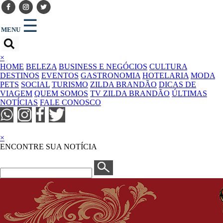
☰
MENU
×
HOME
BELEZA
BUSINESS E NEGÓCIOS
CULTURA
DESTINOS
EVENTOS
GASTRONOMIA
HOTELARIA
MODA
PETS
SOCIAL
TURISMO
ZILDA BRANDÃO
DICAS DE
VIAGEM
QUEM SOMOS
TV ZILDA BRANDÃO
ÚLTIMAS
NOTÍCIAS
FALE CONOSCO
×
ENCONTRE SUA NOTÍCIA