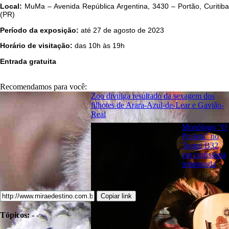
Local:
MuMa – Avenida República Argentina, 3430 – Portão, Curitiba
(PR)
Período da exposição:
até 27 de agosto de 2023
Horário de visitação:
das 10h às 19h
Entrada gratuita
Recomendamos para você:
Zoo divulga resultado da sexagem dos
filhotes de Arara-Azul-de-Lear e Gavião-
Real
Monólogo “O
Profeta” no
Teatro B32
em curtíssima
temporada
Copiar link
Tópicos:
-
-