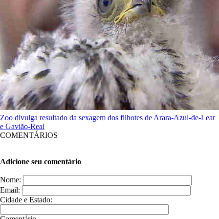
Zoo divulga resultado da sexagem dos filhotes de Arara-Azul-de-Lear
e Gavião-Real
COMENTÁRIOS
Adicione seu comentário
Nome:
Email:
Cidade e Estado:
Comentário