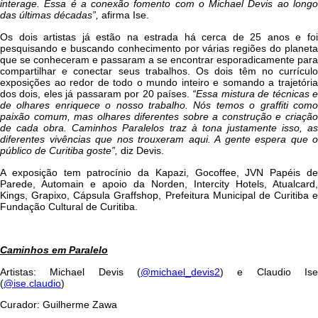
interage. Essa é a conexão fomento com o Michael Devis ao longo
das últimas décadas”,
afirma Ise.
Os dois artistas já estão na estrada há cerca de 25 anos e foi
pesquisando e buscando conhecimento por várias regiões do planeta
que se conheceram e passaram a se encontrar esporadicamente para
compartilhar e conectar seus trabalhos. Os dois têm no currículo
exposições ao redor de todo o mundo inteiro e somando a trajetória
dos dois, eles já passaram por 20 países.
“Essa mistura de técnicas 
de olhares enriquece o nosso trabalho. Nós temos o graffiti como
paixão comum, mas olhares diferentes sobre a construção e criação
de cada obra. Caminhos Paralelos traz à tona justamente isso, as
diferentes vivências que nos trouxeram aqui. A gente espera que o
público de Curitiba goste”,
diz Devis.
A exposição tem patrocínio da Kapazi, Gocoffee, JVN Papéis de
Parede, Automain e apoio da Norden, Intercity Hotels, Atualcard,
Kings, Grapixo, Cápsula Graffshop, Prefeitura Municipal de Curitiba e
Fundação Cultural de Curitiba.
Caminhos em Paralelo
Artistas: Michael Devis (
@michael_devis2
) e Claudio Ise
(
@ise.claudio
)
Curador: Guilherme Zawa