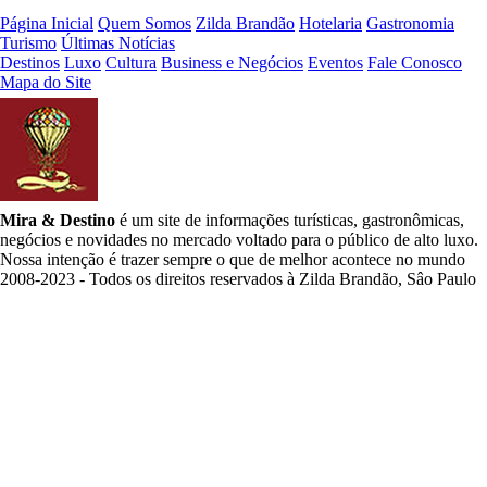
Página Inicial
Quem Somos
Zilda Brandão
Hotelaria
Gastronomia
Turismo
Últimas Notícias
Destinos
Luxo
Cultura
Business e Negócios
Eventos
Fale Conosco
Mapa do Site
Mira & Destino
é um site de informações turísticas, gastronômicas,
negócios e novidades no mercado voltado para o público de alto luxo.
Nossa intenção é trazer sempre o que de melhor acontece no mundo
2008-2023 - Todos os direitos reservados à Zilda Brandão, Sâo Paulo