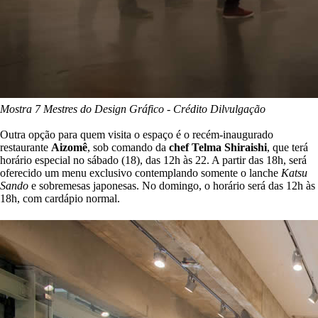
Mostra 7 Mestres do Design Gráfico - Crédito Dilvulgação
Outra opção para quem visita o espaço é o recém-inaugurado
restaurante
Aizomê
, sob comando da
chef Telma Shiraishi
, que terá
horário especial no sábado (18), das 12h às 22. A partir das 18h, será
oferecido um menu exclusivo contemplando somente o lanche
Katsu
Sando
e sobremesas japonesas. No domingo, o horário será das 12h às
18h, com cardápio normal.