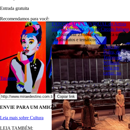
Entrada gratuita
Recomendamos para você:
EXPOSIÇÃO INDIVIDUAL do Artista
plástico Marcelo Celau no Circolo Italiano
A Mostra traz 23 obras em acrílica sobre
tela abstratos e temáticos
Anjo de
Pedra, de
Tennessee
Williams,
volta em
cartaz, no
Tucarena
Copiar link
ENVIE PARA UM AMIGO
Leia mais sobre Cultura
LEIA TAMBÉM: