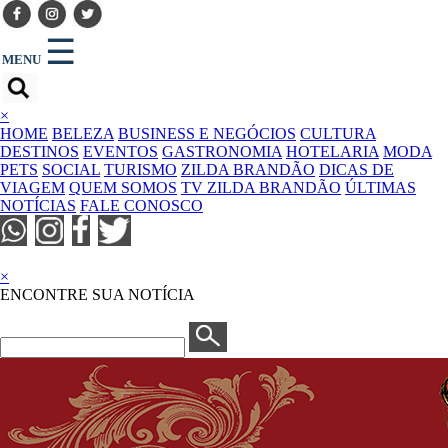
☰
MENU
×
HOME
BELEZA
BUSINESS E NEGÓCIOS
CULTURA
DESTINOS
EVENTOS
GASTRONOMIA
HOTELARIA
MODA
PETS
SOCIAL
TURISMO
ZILDA BRANDÃO
DICAS DE
VIAGEM
QUEM SOMOS
TV ZILDA BRANDÃO
ÚLTIMAS
NOTÍCIAS
FALE CONOSCO
×
ENCONTRE SUA NOTÍCIA