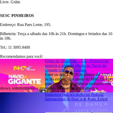
Livre. Grátis
SESC PINHEIROS
Endereço: Rua Paes Leme, 195.
Bilheteria: Terça a sábado das 10h às 21h. Domingos e feriados das 10
às 18h.
Tel.: 11 3095.9400
Recomendamos para você:
Férias de Verão com o GG: PromoAção
anuncia a segunda edição do Navio do
Gigante com Léo Santana
Entre os dias 17 e 20 de janeiro de 2027,
os fãs embarcam a bordo do MSC Divina
para viver uma experiência exclusiva com
shows, entretenimento e momentos inesquecíveis em alto-mar
Bailarinos bem acolhidos no Festival
Internacional de Dança de Porto Alegre