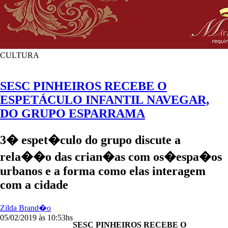
CULTURA
SESC PINHEIROS RECEBE O
ESPETÁCULO INFANTIL NAVEGAR,
DO GRUPO ESPARRAMA
3� espet�culo do grupo discute a
rela��o das crian�as com os�espa�os
urbanos e a forma como elas interagem
com a cidade
Zilda Brand�o
05/02/2019 às 10:53hs
SESC PINHEIROS RECEBE O