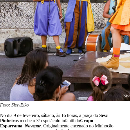
Foto: SissyEiko
No dia 9 de fevereiro, sábado, às 16 horas, a praça do
Sesc
Pinheiros
recebe o 3º espetáculo infantil do
Grupo
Esparrama
,
Navegar
. Originalmente encenado no Minhocão,