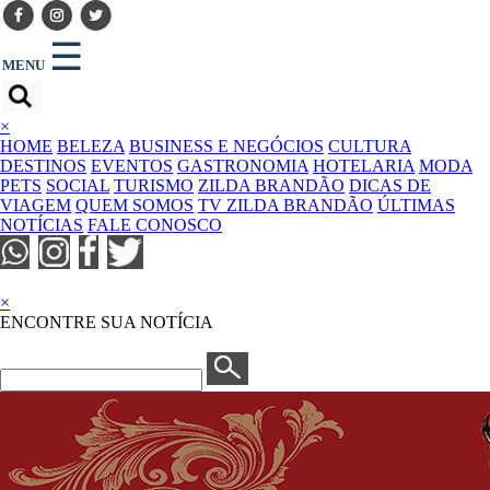
☰
MENU
×
HOME
BELEZA
BUSINESS E NEGÓCIOS
CULTURA
DESTINOS
EVENTOS
GASTRONOMIA
HOTELARIA
MODA
PETS
SOCIAL
TURISMO
ZILDA BRANDÃO
DICAS DE
VIAGEM
QUEM SOMOS
TV ZILDA BRANDÃO
ÚLTIMAS
NOTÍCIAS
FALE CONOSCO
×
ENCONTRE SUA NOTÍCIA