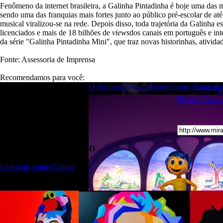
Fenômeno da internet brasileira, a Galinha Pintadinha é hoje uma das 
sendo uma das franquias mais fortes junto ao público pré-escolar de a
musical viralizou-se na rede. Depois disso, toda trajetória da Galinha 
licenciados e mais de 18 bilhões de
views
dos canais em português e int
da série "Galinha Pintadinha Mini", que traz novas historinhas, ativid
Fonte: Assessoria de Imprensa
Recomendamos para você:
O Pequeno Príncipe reestreia no Teatro das
Mundo Pixar es
ENVIE PARA UM AMIGO
Leia mais sobre Cultura
LEIA TAMBÉM: