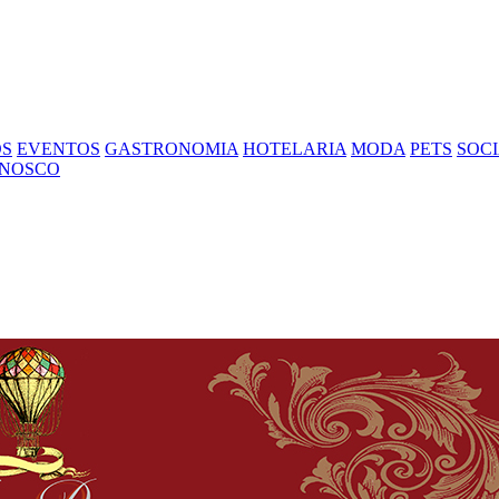
OS
EVENTOS
GASTRONOMIA
HOTELARIA
MODA
PETS
SOC
ONOSCO