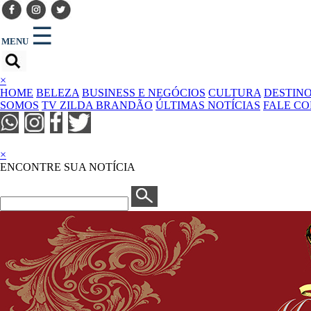
☰
MENU
×
HOME
BELEZA
BUSINESS E NEGÓCIOS
CULTURA
DESTIN
SOMOS
TV ZILDA BRANDÃO
ÚLTIMAS NOTÍCIAS
FALE C
×
ENCONTRE SUA NOTÍCIA