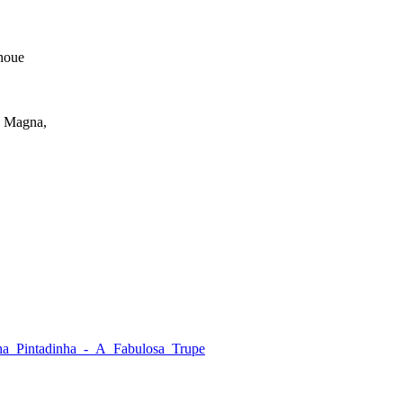
Inoue
o Magna,
inha_Pintadinha_-_A_Fabulosa_Trupe