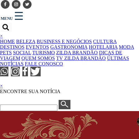
☰
MENU
×
HOME
BELEZA
BUSINESS E NEGÓCIOS
CULTURA
DESTINOS
EVENTOS
GASTRONOMIA
HOTELARIA
MODA
PETS
SOCIAL
TURISMO
ZILDA BRANDÃO
DICAS DE
VIAGEM
QUEM SOMOS
TV ZILDA BRANDÃO
ÚLTIMAS
NOTÍCIAS
FALE CONOSCO
×
ENCONTRE SUA NOTÍCIA