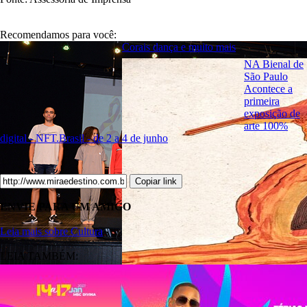
Recomendamos para você:
Corais dança e muito mais
NA Bienal de
São Paulo
Acontece a
primeira
exposição de
arte 100%
digital - NFT.Brasil - de 2 a 4 de junho
Copiar link
ENVIE PARA UM AMIGO
Leia mais sobre Cultura
LEIA TAMBÉM: