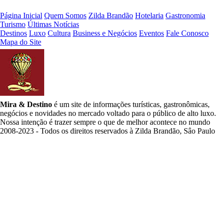
Página Inicial
Quem Somos
Zilda Brandão
Hotelaria
Gastronomia
Turismo
Últimas Notícias
Destinos
Luxo
Cultura
Business e Negócios
Eventos
Fale Conosco
Mapa do Site
Mira & Destino
é um site de informações turísticas, gastronômicas,
negócios e novidades no mercado voltado para o público de alto luxo.
Nossa intenção é trazer sempre o que de melhor acontece no mundo
2008-2023 - Todos os direitos reservados à Zilda Brandão, Sâo Paulo