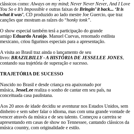
clássicos como:
Always on my mind
;
Never Never Never
,
And I Love
You So
e
It’s Impossible
e outras faixas de
Bringin’ it back...
‘It is
what it was’
, CD produzido ao lado mestre Joe Guercio, que traz
canções que mostram as raízes do “
honky tonk”
.
O show especial também terá a participação do grande
amigo
Eduardo Araújo
. Manuel Cuevas, renomado estilista
mexicano, criou figurinos especiais para a apresentação.
A visita ao Brasil traz ainda o lançamento de seu
livro:
BRAZILBILLY - A HISTÓRIA DE JESSELEE JONES
,
contando sua trajetória de superação e sucesso.
TRAJETÓRIA DE SUCESSO
Nascido no Brasil e desde criança era apaixonado por
música,
JesseLee
realiza o sonho de cantar em seu país, na
conceituada casa paulistana.
Aos 20 anos de idade decidiu se aventurar nos Estados Unidos, sem
dinheiro e sem saber falar o idioma, mas com uma grande vontade de
vencer através da música e de seu talento. Começou a carreira se
apresentando em casas de show no Tennessee, cantando clássicos da
música country, com originalidade e estilo.