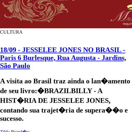
CULTURA
18/09 - JESSELEE JONES NO BRASIL -
Paris 6 Burlesque, Rua Augusta - Jardins,
São Paulo
A visita ao Brasil traz ainda o lan�amento
de seu livro:�BRAZILBILLY - A
HIST�RIA DE JESSELEE JONES,
contando sua trajet�ria de supera��o e
sucesso.
Zilda Brand�o