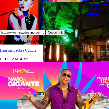
Programação
de maio do
Bourbon
Street
Copiar link
ENVIE PARA UM AMIGO
Leia mais sobre Cultura
LEIA TAMBÉM: