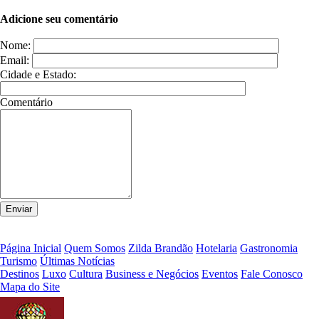
Adicione seu comentário
Nome:
Email:
Cidade e Estado:
Comentário
Página Inicial
Quem Somos
Zilda Brandão
Hotelaria
Gastronomia
Turismo
Últimas Notícias
Destinos
Luxo
Cultura
Business e Negócios
Eventos
Fale Conosco
Mapa do Site