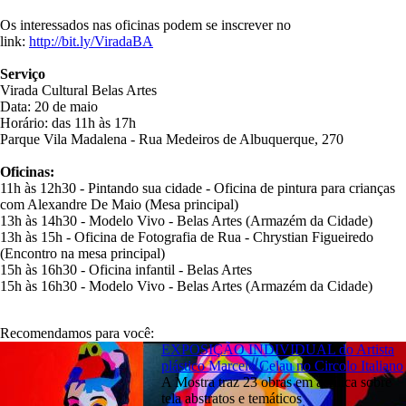
Os interessados nas oficinas podem se inscrever no
link:
http://bit.ly/ViradaBA
Serviço
Virada Cultural Belas Artes
Data: 20 de maio
Horário: das 11h às 17h
Parque Vila Madalena - Rua Medeiros de Albuquerque, 270
Oficinas:
11h às 12h30 - Pintando sua cidade - Oficina de pintura para crianças
com Alexandre De Maio (Mesa principal)
13h às 14h30 - Modelo Vivo - Belas Artes (Armazém da Cidade)
13h às 15h - Oficina de Fotografia de Rua - Chrystian Figueiredo
(Encontro na mesa principal)
15h às 16h30 - Oficina infantil - Belas Artes
15h às 16h30 - Modelo Vivo - Belas Artes (Armazém da Cidade)
Recomendamos para você:
EXPOSIÇÃO INDIVIDUAL do Artista
plástico Marcelo Celau no Circolo Italiano
A Mostra traz 23 obras em acrílica sobre
tela abstratos e temáticos