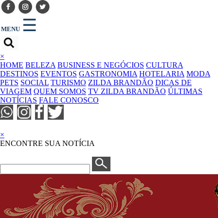
☰
MENU
×
HOME
BELEZA
BUSINESS E NEGÓCIOS
CULTURA
DESTINOS
EVENTOS
GASTRONOMIA
HOTELARIA
MODA
PETS
SOCIAL
TURISMO
ZILDA BRANDÃO
DICAS DE
VIAGEM
QUEM SOMOS
TV ZILDA BRANDÃO
ÚLTIMAS
NOTÍCIAS
FALE CONOSCO
×
ENCONTRE SUA NOTÍCIA