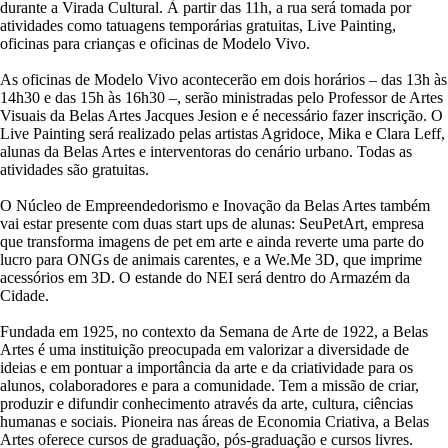
durante a Virada Cultural. À partir das 11h, a rua será tomada por
atividades como tatuagens temporárias gratuitas, Live Painting,
oficinas para crianças e oficinas de Modelo Vivo.
As oficinas de Modelo Vivo acontecerão em dois horários – das 13h às
14h30 e das 15h às 16h30 –, serão ministradas pelo Professor de Artes
Visuais da Belas Artes Jacques Jesion e é necessário fazer inscrição. O
Live Painting será realizado pelas artistas Agridoce, Mika e Clara Leff,
alunas da Belas Artes e interventoras do cenário urbano. Todas as
atividades são gratuitas.
O Núcleo de Empreendedorismo e Inovação da Belas Artes também
vai estar presente com duas start ups de alunas: SeuPetArt, empresa
que transforma imagens de pet em arte e ainda reverte uma parte do
lucro para ONGs de animais carentes, e a We.Me 3D, que imprime
acessórios em 3D. O estande do NEI será dentro do Armazém da
Cidade.
Fundada em 1925, no contexto da Semana de Arte de 1922, a Belas
Artes é uma instituição preocupada em valorizar a diversidade de
ideias e em pontuar a importância da arte e da criatividade para os
alunos, colaboradores e para a comunidade. Tem a missão de criar,
produzir e difundir conhecimento através da arte, cultura, ciências
humanas e sociais. Pioneira nas áreas de Economia Criativa, a Belas
Artes oferece cursos de graduação, pós-graduação e cursos livres.