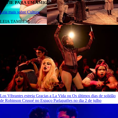
ENVIE PARA UM AMIGO
Leia mais sobre Cultura
LEIA TAMBÉM:
Los Vibrantes estreia Gracias a La Vida ou Os últimos dias de solidão
de Robinson Crusoé no Espaço Parlapatões no dia 2 de julho