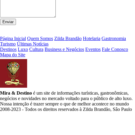
Página Inicial
Quem Somos
Zilda Brandão
Hotelaria
Gastronomia
Turismo
Últimas Notícias
Destinos
Luxo
Cultura
Business e Negócios
Eventos
Fale Conosco
Mapa do Site
Mira & Destino
é um site de informações turísticas, gastronômicas,
negócios e novidades no mercado voltado para o público de alto luxo.
Nossa intenção é trazer sempre o que de melhor acontece no mundo
2008-2023 - Todos os direitos reservados à Zilda Brandão, Sâo Paulo