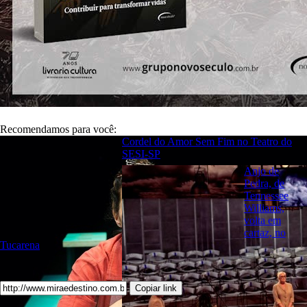
Recomendamos para você:
Cordel do Amor Sem Fim no Teatro do
SESI-SP
Anjo de
Pedra, de
Tennessee
Williams,
volta em
cartaz, no
Tucarena
Copiar link