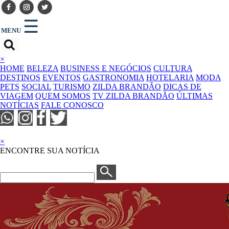
☰
MENU
×
HOME
BELEZA
BUSINESS E NEGÓCIOS
CULTURA
DESTINOS
EVENTOS
GASTRONOMIA
HOTELARIA
MODA
PETS
SOCIAL
TURISMO
ZILDA BRANDÃO
DICAS DE
VIAGEM
QUEM SOMOS
TV ZILDA BRANDÃO
ÚLTIMAS
NOTÍCIAS
FALE CONOSCO
×
ENCONTRE SUA NOTÍCIA