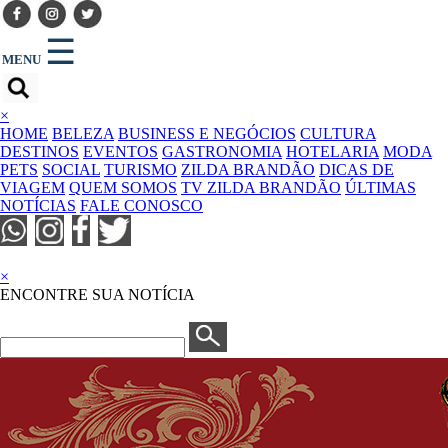
☰
MENU
×
HOME
BELEZA
BUSINESS E NEGÓCIOS
CULTURA
DESTINOS
EVENTOS
GASTRONOMIA
HOTELARIA
MODA
PETS
SOCIAL
TURISMO
ZILDA BRANDÃO
DICAS DE
VIAGEM
QUEM SOMOS
TV ZILDA BRANDÃO
ÚLTIMAS
NOTÍCIAS
FALE CONOSCO
×
ENCONTRE SUA NOTÍCIA