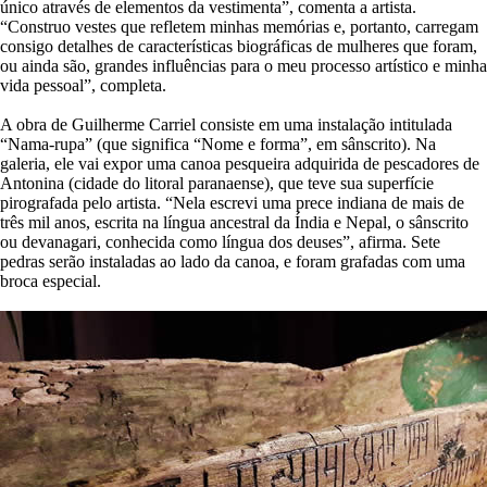
único através de elementos da vestimenta”, comenta a artista.
“Construo vestes que refletem minhas memórias e, portanto, carregam
consigo detalhes de características biográficas de mulheres que foram,
ou ainda são, grandes influências para o meu processo artístico e minha
vida pessoal”, completa.
A obra de Guilherme Carriel consiste em uma instalação intitulada
“Nama-rupa” (que significa “Nome e forma”, em sânscrito). Na
galeria, ele vai expor uma canoa pesqueira adquirida de pescadores de
Antonina (cidade do litoral paranaense), que teve sua superfície
pirografada pelo artista. “Nela escrevi uma prece indiana de mais de
três mil anos, escrita na língua ancestral da Índia e Nepal, o sânscrito
ou devanagari, conhecida como língua dos deuses”, afirma. Sete
pedras serão instaladas ao lado da canoa, e foram grafadas com uma
broca especial.