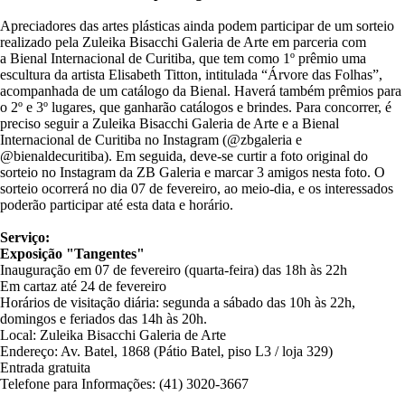
Apreciadores das artes plásticas ainda podem participar de um sorteio
realizado pela Zuleika Bisacchi Galeria de Arte em parceria com
a Bienal Internacional de Curitiba, que tem como 1º prêmio uma
escultura da artista Elisabeth Titton, intitulada “Árvore das Folhas”,
acompanhada de um catálogo da Bienal. Haverá também prêmios para
o 2º e 3º lugares, que ganharão catálogos e brindes. Para concorrer, é
preciso seguir a Zuleika Bisacchi Galeria de Arte e a Bienal
Internacional de Curitiba no Instagram (@zbgaleria e
@bienaldecuritiba). Em seguida, deve-se curtir a foto original do
sorteio no Instagram da ZB Galeria e marcar 3 amigos nesta foto. O
sorteio ocorrerá no dia 07 de fevereiro, ao meio-dia, e os interessados
poderão participar até esta data e horário.
Serviço:
Exposição "Tangentes"
Inauguração em 07 de fevereiro (quarta-feira) das 18h às 22h
Em cartaz até 24 de fevereiro
Horários de visitação diária: segunda a sábado das 10h às 22h,
domingos e feriados das 14h às 20h.
Local: Zuleika Bisacchi Galeria de Arte
Endereço: Av. Batel, 1868 (Pátio Batel, piso L3 / loja 329)
Entrada gratuita
Telefone para Informações: (41) 3020-3667