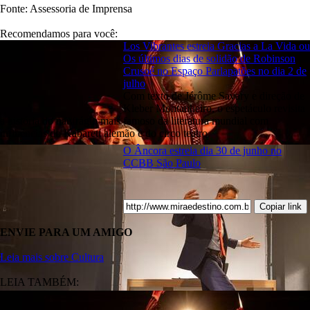
Fonte: Assessoria de Imprensa
Recomendamos para você:
Los Vibrantes estreia Gracias a La Vida ou
Os últimos dias de solidão de Robinson
Crusoé no Espaço Parlapatões no dia 2 de
julho
Com texto de Jérôme Savary e direção de
Kleber Montanheiro, o espetáculo revisita
a história do naufrágio mais famoso da literatura mundial com
influências do Kabarett alemão e do circo teatro
O Âncora estreia dia 30 de junho no
CCBB São Paulo
Copiar link
ENVIE PARA UM AMIGO
Leia mais sobre Cultura
LEIA TAMBÉM: