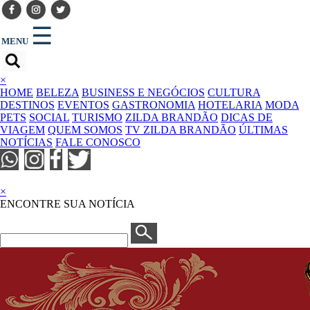
☰
MENU
×
HOME
BELEZA
BUSINESS E NEGÓCIOS
CULTURA
DESTINOS
EVENTOS
GASTRONOMIA
HOTELARIA
MODA
PETS
SOCIAL
TURISMO
ZILDA BRANDÃO
DICAS DE
VIAGEM
QUEM SOMOS
TV ZILDA BRANDÃO
ÚLTIMAS
NOTÍCIAS
FALE CONOSCO
×
ENCONTRE SUA NOTÍCIA