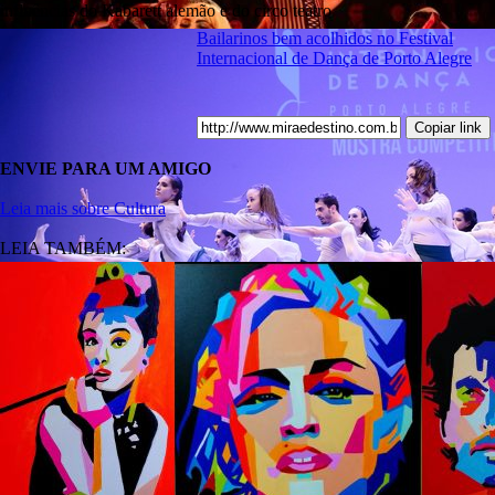
influências do Kabarett alemão e do circo teatro
Bailarinos bem acolhidos no Festival
Internacional de Dança de Porto Alegre
Copiar link
ENVIE PARA UM AMIGO
Leia mais sobre Cultura
LEIA TAMBÉM: