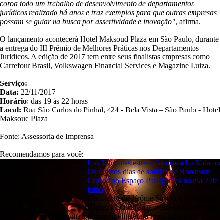
coroa todo um trabalho de desenvolvimento de departamentos
jurídicos realizado há anos e traz exemplos para que outras empresas
possam se guiar na busca por assertividade e inovação"
, afirma.
O lançamento acontecerá Hotel Maksoud Plaza em São Paulo, durante
a entrega do III Prêmio de Melhores Práticas nos Departamentos
Jurídicos. A edição de 2017 tem entre seus finalistas empresas como
Carrefour Brasil, Volkswagen Financial Services e Magazine Luiza.
Serviço:
Data:
22/11/2017
Horário:
das 19 às 22 horas
Local:
Rua São Carlos do Pinhal, 424 - Bela Vista – São Paulo - Hotel
Maksoud Plaza
Fonte: Assessoria de Imprensa
Recomendamos para você:
Los Vibrantes estreia Gracias a La Vida ou
Os últimos dias de solidão de Robinson
Crusoé no Espaço Parlapatões no dia 2 de
julho
Com texto de Jérôme Savary e direção de
Kleber Montanheiro, o espetáculo revisita
a história do naufrágio mais famoso da literatura mundial com