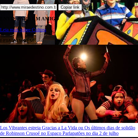
Copiar link
ENVIE PARA UM AMIGO
Leia mais sobre Cultura
LEIA TAMBÉM:
Los Vibrantes estreia Gracias a La Vida ou Os últimos dias de solidão
de Robinson Crusoé no Espaço Parlapatões no dia 2 de julho