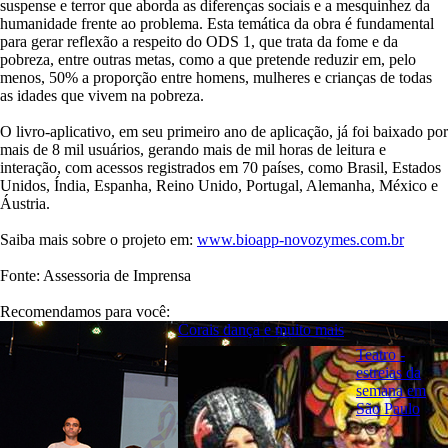
suspense e terror que aborda as diferenças sociais e a mesquinhez da
humanidade frente ao problema. Esta temática da obra é fundamental
para gerar reflexão a respeito do ODS 1, que trata da fome e da
pobreza, entre outras metas, como a que pretende reduzir em, pelo
menos, 50% a proporção entre homens, mulheres e crianças de todas
as idades que vivem na pobreza.
O livro-aplicativo, em seu primeiro ano de aplicação, já foi baixado por
mais de 8 mil usuários, gerando mais de mil horas de leitura e
interação, com acessos registrados em 70 países, como Brasil, Estados
Unidos, Índia, Espanha, Reino Unido, Portugal, Alemanha, México e
Áustria.
Saiba mais sobre o projeto em:
www.bioapp-novozymes.com.br
Fonte: Assessoria de Imprensa
Recomendamos para você:
Corais dança e muito mais
Teatro -
estreias da
semana em
São Paulo