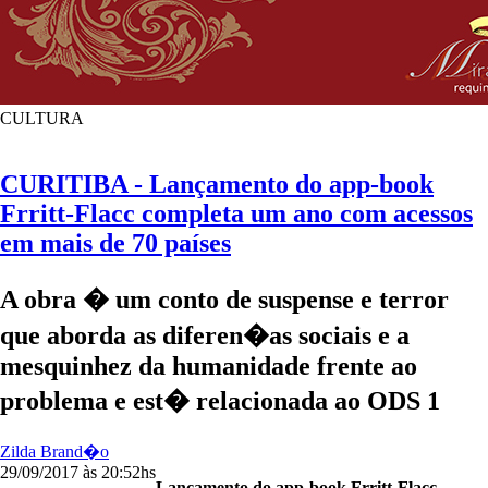
CULTURA
CURITIBA - Lançamento do app-book
Frritt-Flacc completa um ano com acessos
em mais de 70 países
A obra � um conto de suspense e terror
que aborda as diferen�as sociais e a
mesquinhez da humanidade frente ao
problema e est� relacionada ao ODS 1
Zilda Brand�o
29/09/2017 às 20:52hs
Lançamento do app-book Frritt-Flacc