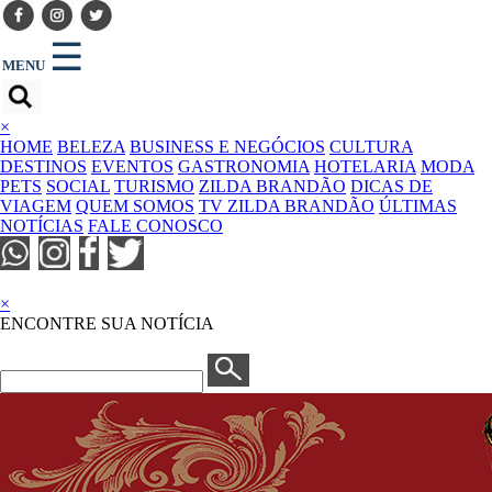
☰
MENU
×
HOME
BELEZA
BUSINESS E NEGÓCIOS
CULTURA
DESTINOS
EVENTOS
GASTRONOMIA
HOTELARIA
MODA
PETS
SOCIAL
TURISMO
ZILDA BRANDÃO
DICAS DE
VIAGEM
QUEM SOMOS
TV ZILDA BRANDÃO
ÚLTIMAS
NOTÍCIAS
FALE CONOSCO
×
ENCONTRE SUA NOTÍCIA