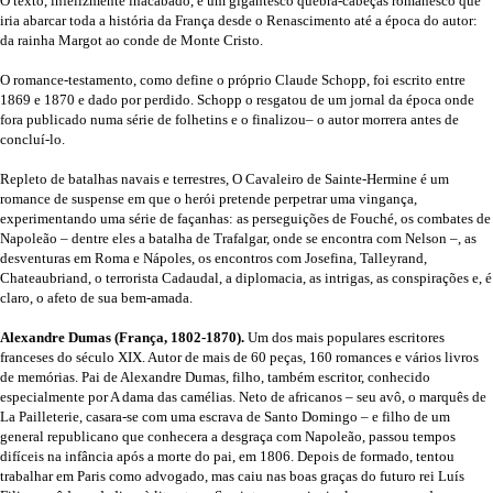
O texto, infelizmente inacabado, é um gigantesco quebra-cabeças romanesco que
iria abarcar toda a história da França desde o Renascimento até a época do autor:
da rainha Margot ao conde de Monte Cristo.
O romance-testamento, como define o próprio Claude Schopp, foi escrito entre
1869 e 1870 e dado por perdido. Schopp o resgatou de um jornal da época onde
fora publicado numa série de folhetins e o finalizou– o autor morrera antes de
concluí-lo.
Repleto de batalhas navais e terrestres, O Cavaleiro de Sainte-Hermine é um
romance de suspense em que o herói pretende perpetrar uma vingança,
experimentando uma série de façanhas: as perseguições de Fouché, os combates de
Napoleão – dentre eles a batalha de Trafalgar, onde se encontra com Nelson –, as
desventuras em Roma e Nápoles, os encontros com Josefina, Talleyrand,
Chateaubriand, o terrorista Cadaudal, a diplomacia, as intrigas, as conspirações e, é
claro, o afeto de sua bem-amada.
Alexandre Dumas (França, 1802-1870).
Um dos mais populares escritores
franceses do século XIX. Autor de mais de 60 peças, 160 romances e vários livros
de memórias. Pai de Alexandre Dumas, filho, também escritor, conhecido
especialmente por A dama das camélias. Neto de africanos – seu avô, o marquês de
La Pailleterie
, casara-se com uma escrava de Santo Domingo – e filho de um
general republicano que conhecera a desgraça com Napoleão, passou tempos
difíceis na infância após a morte do pai, em 1806. Depois de formado, tentou
trabalhar em Paris como advogado, mas caiu nas boas graças do futuro rei Luís