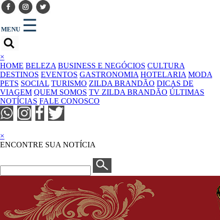
☰
MENU
×
HOME
BELEZA
BUSINESS E NEGÓCIOS
CULTURA
DESTINOS
EVENTOS
GASTRONOMIA
HOTELARIA
MODA
PETS
SOCIAL
TURISMO
ZILDA BRANDÃO
DICAS DE
VIAGEM
QUEM SOMOS
TV ZILDA BRANDÃO
ÚLTIMAS
NOTÍCIAS
FALE CONOSCO
×
ENCONTRE SUA NOTÍCIA