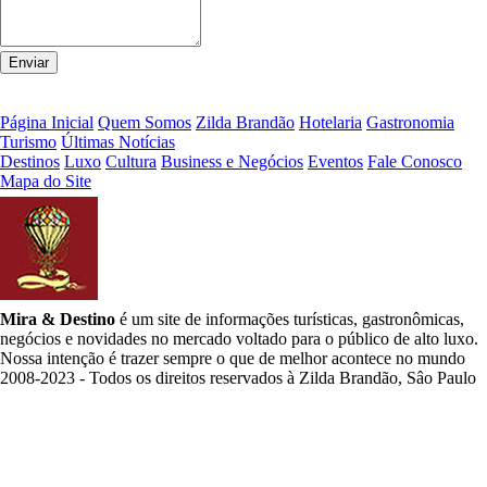
Página Inicial
Quem Somos
Zilda Brandão
Hotelaria
Gastronomia
Turismo
Últimas Notícias
Destinos
Luxo
Cultura
Business e Negócios
Eventos
Fale Conosco
Mapa do Site
Mira & Destino
é um site de informações turísticas, gastronômicas,
negócios e novidades no mercado voltado para o público de alto luxo.
Nossa intenção é trazer sempre o que de melhor acontece no mundo
2008-2023 - Todos os direitos reservados à Zilda Brandão, Sâo Paulo