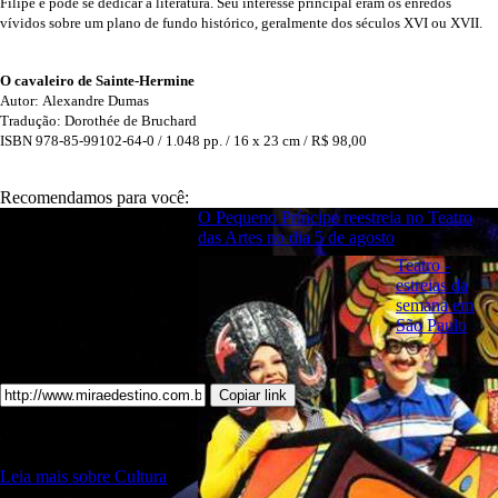
Filipe e pôde se dedicar à literatura. Seu interesse principal eram os enredos
vívidos sobre um plano de fundo histórico, geralmente dos séculos XVI ou XVII.
O cavaleiro de Sainte-Hermine
Autor: Alexandre Dumas
Tradução: Dorothée de Bruchard
ISBN 978-85-99102-64-0 / 1.048 pp. / 16 x 23 cm / R$ 98,00
Recomendamos para você:
O Pequeno Príncipe reestreia no Teatro
das Artes no dia 5 de agosto
Teatro -
estreias da
semana em
São Paulo
Copiar link
ENVIE PARA UM AMIGO
Leia mais sobre Cultura