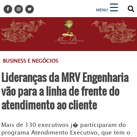
×
×
☰
ENCONTRE SUA NOTÍCIA
MENU
HOME
BELEZA
BUSINESS E NEGÓCIOS
CULTURA
DESTINOS
BUSINESS E NEGÓCIOS
EVENTOS
Lideranças da MRV Engenharia
GASTRONOMIA
HOTELARIA
vão para a linha de frente do
MODA
atendimento ao cliente
PETS
SOCIAL
Mais de 130 executivos j� participaram do
TURISMO
programa Atendimento Executivo, que tem o
ZILDA BRANDÃO