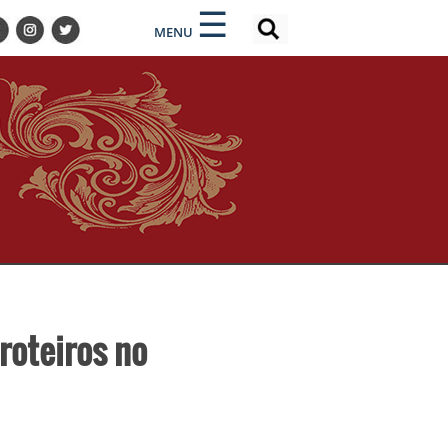
×
×
☰
MENU
roteiros no