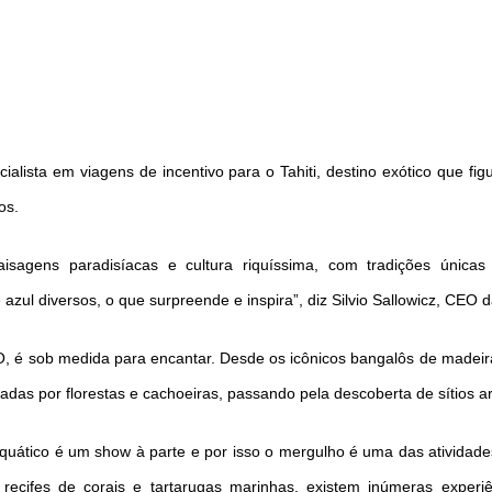
DICAS DE VIAGEM
QUEM SOMOS
TV ZILDA BRANDÃO
ÚLTIMAS NOTÍCIAS
alista em viagens de incentivo para o Tahiti, destino exótico que fi
FALE CONOSCO
os.
aisagens paradisíacas e cultura riquíssima, com tradições únic
azul diversos, o que surpreende e inspira”, diz Silvio Sallowicz, CEO 
O, é sob medida para encantar. Desde os icônicos bangalôs de madei
hadas por florestas e cachoeiras, passando pela descoberta de sítios a
ático é um show à parte e por isso o mergulho é uma das atividades
recifes de corais e tartarugas marinhas, existem inúmeras experiê