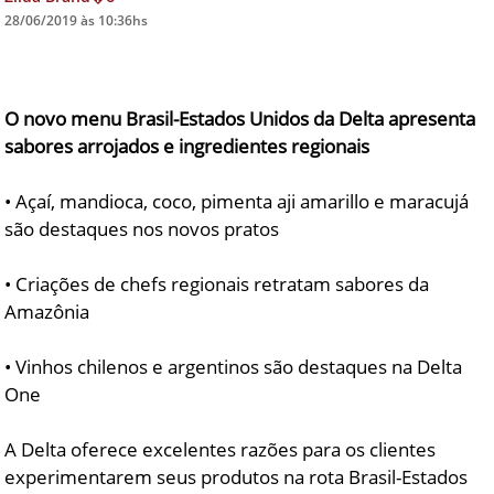
28/06/2019 às 10:36hs
DICAS DE VIAGEM
QUEM SOMOS
O novo menu Brasil-Estados Unidos da Delta apresenta
TV ZILDA BRANDÃO
sabores arrojados e ingredientes regionais
ÚLTIMAS NOTÍCIAS
FALE CONOSCO
• Açaí, mandioca, coco, pimenta aji amarillo e maracujá
são destaques nos novos pratos
• Criações de chefs regionais retratam sabores da
Amazônia
• Vinhos chilenos e argentinos são destaques na Delta
One
A Delta oferece excelentes razões para os clientes
experimentarem seus produtos na rota Brasil-Estados