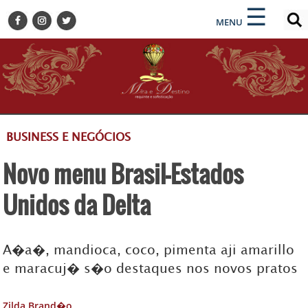
×
×
☰
ENCONTRE SUA NOTÍCIA
MENU
HOME
BELEZA
BUSINESS E NEGÓCIOS
CULTURA
DESTINOS
BUSINESS E NEGÓCIOS
EVENTOS
Novo menu Brasil-Estados
GASTRONOMIA
HOTELARIA
Unidos da Delta
MODA
PETS
A�a�, mandioca, coco, pimenta aji amarillo
SOCIAL
e maracuj� s�o destaques nos novos pratos
TURISMO
Zilda Brand�o
ZILDA BRANDÃO