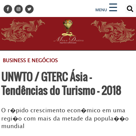
×
×
☰
ENCONTRE SUA NOTÍCIA
MENU
HOME
BELEZA
BUSINESS E NEGÓCIOS
CULTURA
DESTINOS
BUSINESS E NEGÓCIOS
EVENTOS
UNWTO / GTERC Ásia -
GASTRONOMIA
HOTELARIA
Tendências do Turismo - 2018
MODA
PETS
O r�pido crescimento econ�mico em uma
SOCIAL
regi�o com mais da metade da popula��o
TURISMO
mundial
ZILDA BRANDÃO