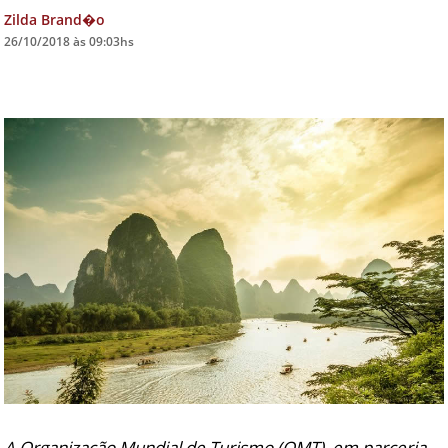
Zilda Brand�o
DICAS DE VIAGEM
26/10/2018 às 09:03hs
QUEM SOMOS
TV ZILDA BRANDÃO
ÚLTIMAS NOTÍCIAS
FALE CONOSCO
A Organização Mundial de Turismo (OMT), em parceria