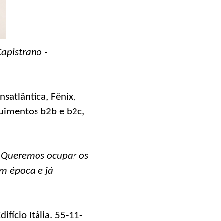
Capistrano -
satlântica, Fênix,
guimentos b2b e b2c,
s. Queremos ocupar os
m época e já
difício Itália. 55-11-