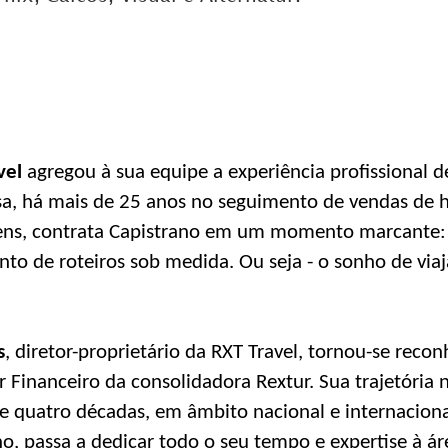
DICAS DE VIAGEM
QUEM SOMOS
TV ZILDA BRANDÃO
ÚLTIMAS NOTÍCIAS
vel
agregou à sua equipe a experiência profissional 
FALE CONOSCO
sa, há mais de 25 anos no seguimento de vendas de h
ens, contrata Capistrano em um momento marcante:
o de roteiros sob medida. Ou seja - o sonho de viaj
s
, diretor-proprietário da RXT Travel, tornou-se reco
 Financeiro da consolidadora Rextur. Sua trajetória n
e quatro décadas, em âmbito nacional e internacion
o, passa a dedicar todo o seu tempo e expertise à áre