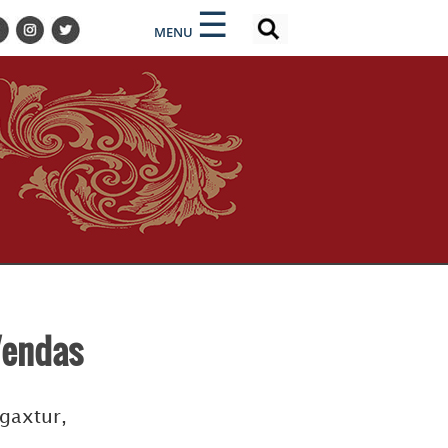
×
×
☰
MENU
Vendas
gaxtur,