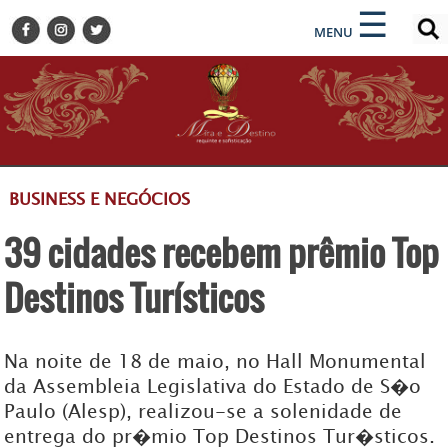
×
×
☰
ENCONTRE SUA NOTÍCIA
MENU
HOME
BELEZA
BUSINESS E NEGÓCIOS
CULTURA
DESTINOS
BUSINESS E NEGÓCIOS
EVENTOS
39 cidades recebem prêmio Top
GASTRONOMIA
HOTELARIA
Destinos Turísticos
MODA
PETS
Na noite de 18 de maio, no Hall Monumental
SOCIAL
da Assembleia Legislativa do Estado de S�o
Paulo (Alesp), realizou-se a solenidade de
TURISMO
entrega do pr�mio Top Destinos Tur�sticos.
ZILDA BRANDÃO