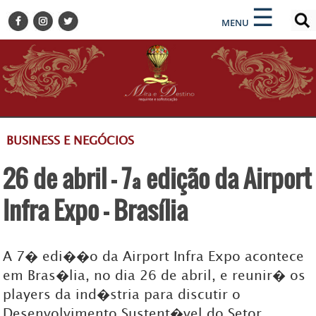
×
×
☰
ENCONTRE SUA NOTÍCIA
MENU
HOME
BELEZA
BUSINESS E NEGÓCIOS
CULTURA
DESTINOS
BUSINESS E NEGÓCIOS
EVENTOS
26 de abril - 7ª edição da Airport
GASTRONOMIA
HOTELARIA
Infra Expo - Brasília
MODA
PETS
A 7� edi��o da Airport Infra Expo acontece
SOCIAL
em Bras�lia, no dia 26 de abril, e reunir� os
TURISMO
players da ind�stria para discutir o
Desenvolvimento Sustent�vel do Setor
ZILDA BRANDÃO