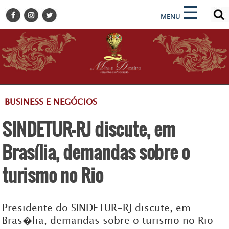
×
×
☰
ENCONTRE SUA NOTÍCIA
MENU
HOME
BELEZA
BUSINESS E NEGÓCIOS
CULTURA
DESTINOS
BUSINESS E NEGÓCIOS
EVENTOS
SINDETUR-RJ discute, em
GASTRONOMIA
HOTELARIA
Brasília, demandas sobre o
MODA
turismo no Rio
PETS
SOCIAL
Presidente do SINDETUR-RJ discute, em
TURISMO
Bras�lia, demandas sobre o turismo no Rio
ZILDA BRANDÃO