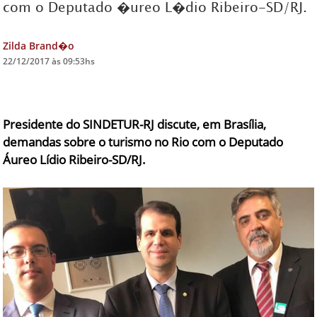
com o Deputado �ureo L�dio Ribeiro-SD/RJ.
DICAS DE VIAGEM
Zilda Brand�o
QUEM SOMOS
22/12/2017 às 09:53hs
TV ZILDA BRANDÃO
ÚLTIMAS NOTÍCIAS
Presidente do SINDETUR-RJ discute, em Brasília,
FALE CONOSCO
demandas sobre o turismo no Rio com o Deputado
Áureo Lídio Ribeiro-SD/RJ.