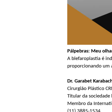
Pálpebras: Meu olha
A blefaroplastia é in
proporcionando um a
Dr. Garabet Karabac
Cirurgião Plástico 
Titular da sociedade b
Membro da Internation
(11) 3885-1534