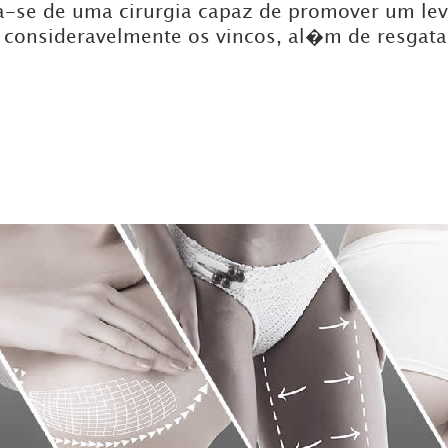
rata-se de uma cirurgia capaz de promover um l
 consideravelmente os vincos, al�m de resgata
DICAS DE VIAGEM
QUEM SOMOS
TV ZILDA BRANDÃO
ÚLTIMAS NOTÍCIAS
FALE CONOSCO