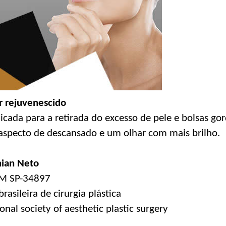
r rejuvenescido
dicada para a retirada do excesso de pele e bolsas go
specto de descansado e um olhar com mais brilho.
hian Neto
CRM SP-34897
rasileira de cirurgia plástica
al society of aesthetic plastic surgery