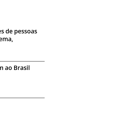
es de pessoas
lema,
m ao Brasil