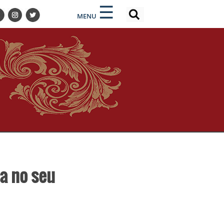
×
×
☰
MENU
da no seu