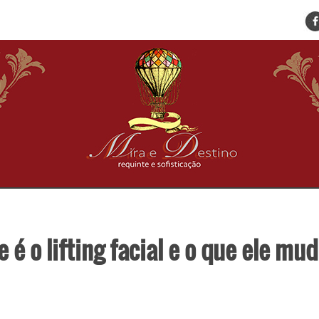
ENCONTRE SUA NOTÍCIA
HOME
BELEZA
BUSINESS E NEGÓCIOS
CULTURA
DESTINOS
EVENTOS
GASTRONOMIA
HOTELARIA
MODA
 é o lifting facial e o que ele mu
PETS
SOCIAL
TURISMO
ZILDA BRANDÃO