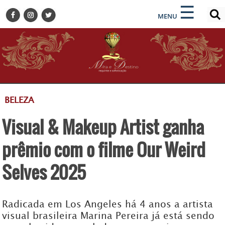
×
×
☰
ENCONTRE SUA NOTÍCIA
MENU
HOME
BELEZA
BUSINESS E NEGÓCIOS
CULTURA
DESTINOS
BELEZA
EVENTOS
Visual & Makeup Artist ganha
GASTRONOMIA
HOTELARIA
prêmio com o filme Our Weird
MODA
Selves 2025
PETS
SOCIAL
Radicada em Los Angeles há 4 anos a artista
TURISMO
visual brasileira Marina Pereira já está sendo
ZILDA BRANDÃO