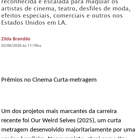
reconhecida e escalada para maquiar os
artistas de cinema, teatro, desfiles de moda,
DICAS DE VIAGEM
efeitos especiais, comerciais e outros nos
Estados Unidos em LA.
QUEM SOMOS
TV ZILDA BRANDÃO
Zilda Brandão
ÚLTIMAS NOTÍCIAS
02/06/2026 às 11:19hs
FALE CONOSCO
Prêmios no Cinema Curta-metragem
Um dos projetos mais marcantes da carreira
recente foi Our Weird Selves (2025), um curta
metragem desenvolvido majoritariamente por uma