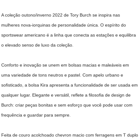
DICAS DE VIAGEM
A coleção outono/inverno 2022 de Tory Burch se inspira nas
QUEM SOMOS
mulheres nova-iorquinas de personalidade única. O espírito do
TV ZILDA BRANDÃO
sportswear americano é a linha que conecta as estações e equilibra
ÚLTIMAS NOTÍCIAS
o elevado senso de luxo da coleção.
FALE CONOSCO
Conforto e inovação se unem em bolsas macias e maleáveis em
uma variedade de tons neutros e pastel. Com apelo urbano e
sofisticado, a bolsa Kira apresenta a funcionalidade de ser usada em
qualquer lugar. Elegante e versátil, reflete a filosofia de design de
Burch: criar peças bonitas e sem esforço que você pode usar com
frequência e guardar para sempre.
Feita de couro acolchoado chevron macio com ferragens em T duplo