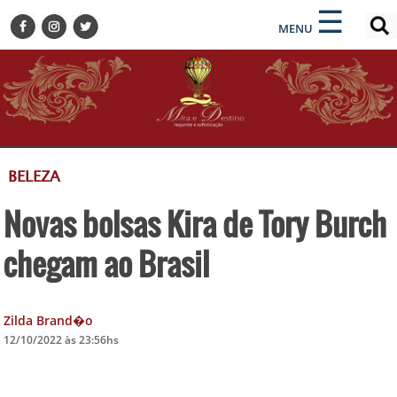
×
×
☰
ENCONTRE SUA NOTÍCIA
MENU
HOME
BELEZA
BUSINESS E NEGÓCIOS
CULTURA
DESTINOS
BELEZA
EVENTOS
Novas bolsas Kira de Tory Burch
GASTRONOMIA
HOTELARIA
chegam ao Brasil
MODA
PETS
Zilda Brand�o
SOCIAL
12/10/2022 às 23:56hs
TURISMO
ZILDA BRANDÃO