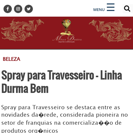
×
×
☰
ENCONTRE SUA NOTÍCIA
MENU
HOME
BELEZA
BUSINESS E NEGÓCIOS
CULTURA
DESTINOS
BELEZA
EVENTOS
Spray para Travesseiro - Linha
GASTRONOMIA
HOTELARIA
Durma Bem
MODA
PETS
Spray para Travesseiro se destaca entre as
SOCIAL
novidades da�rede, considerada pioneira no
setor de franquias na comercializa��o de
TURISMO
produtos org�nicos
ZILDA BRANDÃO