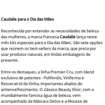
DICAS DE VIAGEM
QUEM SOMOS
Caudalie para o Dia das Mães
TV ZILDA BRANDÃO
Reconhecida por entender as necessidades de beleza
ÚLTIMAS NOTÍCIAS
das mulheres, a marca francesa
Caudalie
lança neste
FALE CONOSCO
mês kits especiais para o Dia das Mães. São sete opções
que reúnem os best-sellers da marca, que preza por
usar produtos naturais, em lindas embalagens de
presente.
Entre os destaques, a linha Premier Cru, com blend
exclusivo de patentes - Polifenóis, Viniferina e
Resveratrol da Vinha, importantes aliados do
antienvelhecimento. O clássico Beauty Elixir, com a
mundialmente famosa água de beleza, vem
acompanhado da Máscara Detox e a Mousse de