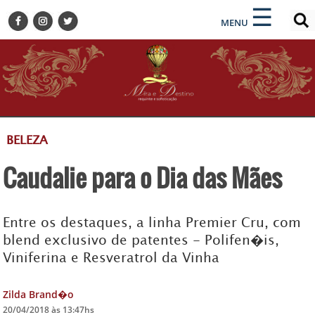
×
×
☰
ENCONTRE SUA NOTÍCIA
MENU
HOME
BELEZA
BUSINESS E NEGÓCIOS
CULTURA
DESTINOS
BELEZA
EVENTOS
Caudalie para o Dia das Mães
GASTRONOMIA
HOTELARIA
MODA
Entre os destaques, a linha Premier Cru, com
blend exclusivo de patentes - Polifen�is,
PETS
Viniferina e Resveratrol da Vinha
SOCIAL
TURISMO
Zilda Brand�o
20/04/2018 às 13:47hs
ZILDA BRANDÃO