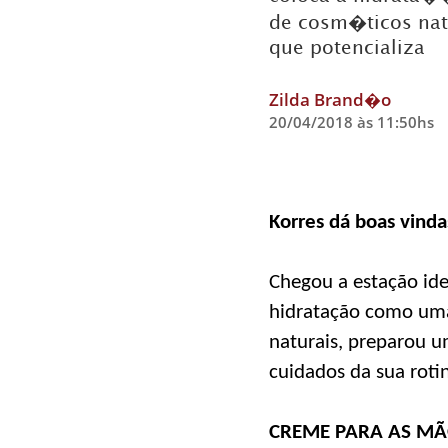
de cosm�ticos natu
que potencializa
Zilda Brand�o
20/04/2018 às 11:50hs
Korres dá boas vind
Chegou a estação ide
hidratação como uma 
naturais, preparou u
cuidados da sua roti
CREME PARA AS M