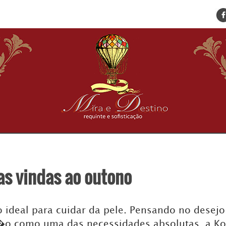
ENCONTRE SUA NOTÍCIA
HOME
BELEZA
BUSINESS E NEGÓCIOS
CULTURA
DESTINOS
EVENTOS
GASTRONOMIA
HOTELARIA
MODA
as vindas ao outono
PETS
SOCIAL
TURISMO
ideal para cuidar da pele. Pensando no desej
�o como uma das necessidades absolutas, a Ko
ZILDA BRANDÃO