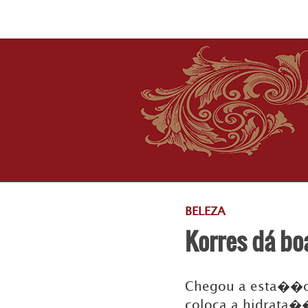
BELEZA
Korres dá bo
Chegou a esta��o 
coloca a hidrata�