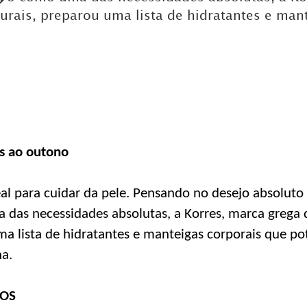
rais, preparou uma lista de hidratantes e man
DICAS DE VIAGEM
QUEM SOMOS
TV ZILDA BRANDÃO
ÚLTIMAS NOTÍCIAS
FALE CONOSCO
as ao outono
al para cuidar da pele. Pensando no desejo absoluto
das necessidades absolutas, a Korres, marca grega 
ma lista de hidratantes e manteigas corporais que po
na.
ÃOS