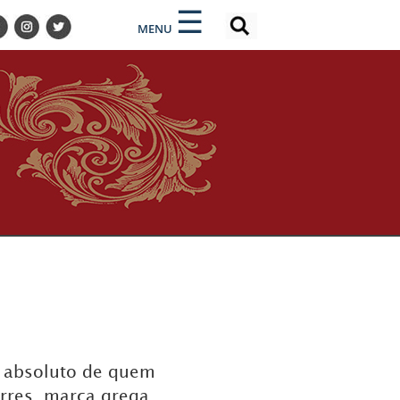
×
×
☰
MENU
o absoluto de quem
rres, marca grega