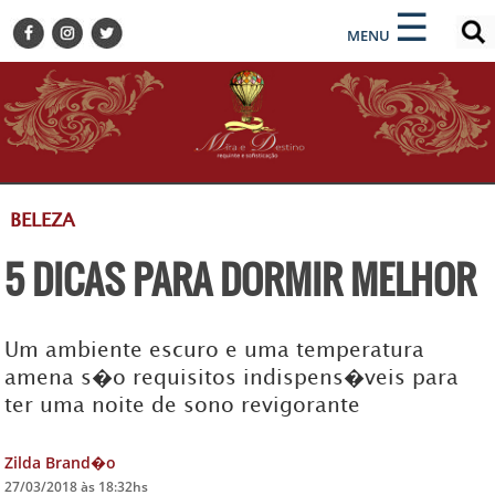
×
×
☰
ENCONTRE SUA NOTÍCIA
MENU
HOME
BELEZA
BUSINESS E NEGÓCIOS
CULTURA
DESTINOS
BELEZA
EVENTOS
5 DICAS PARA DORMIR MELHOR
GASTRONOMIA
HOTELARIA
MODA
Um ambiente escuro e uma temperatura
amena s�o requisitos indispens�veis para
PETS
ter uma noite de sono revigorante
SOCIAL
TURISMO
Zilda Brand�o
27/03/2018 às 18:32hs
ZILDA BRANDÃO