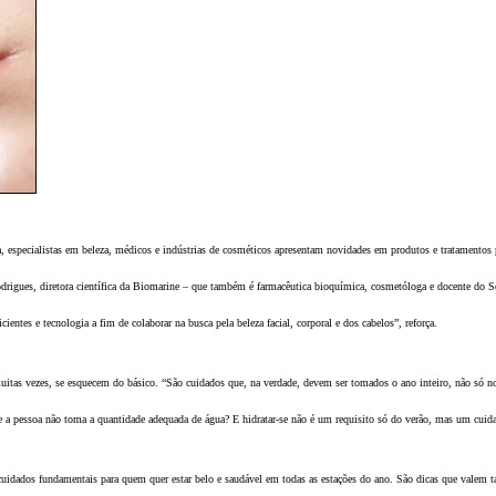
 especialistas em beleza, médicos e indústrias de cosméticos apresentam novidades em produtos e tratamentos 
Rodrigues, diretora científica da Biomarine – que também é farmacêutica bioquímica, cosmetóloga e docente do 
cientes e tecnologia a fim de colaborar na busca pela beleza facial, corporal e dos cabelos”, reforça.
muitas vezes, se esquecem do básico. “São cuidados que, na verdade, devem ser tomados o ano inteiro, não só no
e a pessoa não toma a quantidade adequada de água? E hidratar-se não é um requisito só do verão, mas um cuida
s cuidados fundamentais para quem quer estar belo e saudável em todas as estações do ano. São dicas que valem t