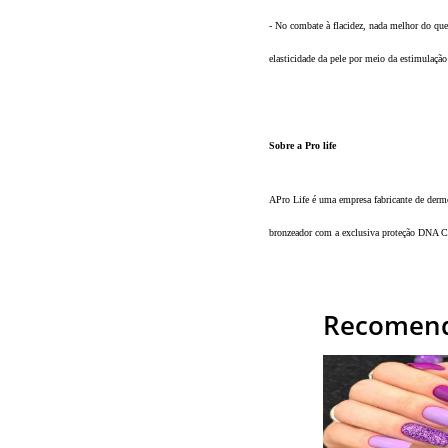
- No combate à flacidez, nada melhor do que 
elasticidade da pele por meio da estimulaçã
Sobre a Pro life
APro Life é uma empresa fabricante de dermoc
bronzeador com a exclusiva proteção DNA Cel
Recomend