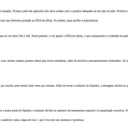
tuação. Proteja a pele das agressões dos raios solares com o protetor adequado ao seu tipo de pele. Protetor sol
 aos que oferecem proteção ao DNA da célula. Se preferir, peça auxílio a especialistas.
expor ao sol entre 10h e 16h. Neste período, o sol agride o DNA da célula, o que compromete a vitalidade da pe
s com carinho usando protetor labial para evitar rachaduras, além de deixá-los permanentemente hidratados. Os l
e por sessões pelo menos duas vezes por semana. Além de evitar o acúmulo de líquidos, a drenagem auxilia na 
 a maior perda de líquidos e minerais devido ao aumento da temperatura corporal e à transpiração excessiva. Po
 saudáveis como a água de coco - que é rica em sais minerais e proteínas.