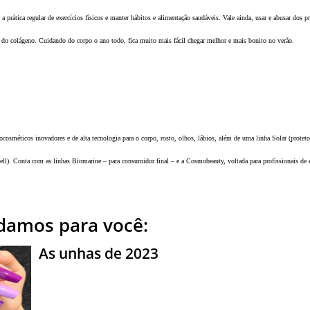
a prática regular de exercícios físicos e manter hábitos e alimentação saudáveis. Vale ainda, usar e abusar dos
o do colágeno. Cuidando do corpo o ano todo, fica muito mais fácil chegar melhor e mais bonito no verão.
osméticos inovadores e de alta tecnologia para o corpo, rosto, olhos, lábios, além de uma linha Solar (protetor
l). Conta com as linhas Biomarine – para consumidor final – e a Cosmobeauty, voltada para profissionais de e
amos para você:
As unhas de 2023