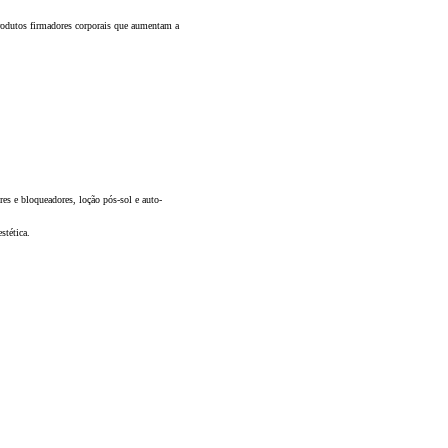
 produtos firmadores corporais que aumentam a
es e bloqueadores, loção pós-sol e auto-
stética.