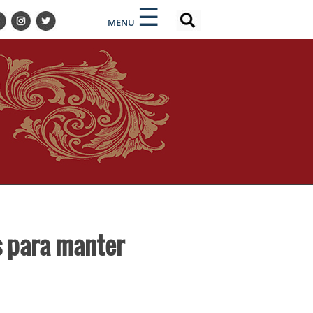
×
×
☰
MENU
s para manter