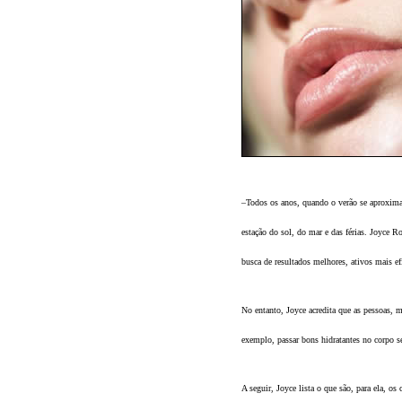
–Todos os anos, quando o verão se aproxima,
estação do sol, do mar e das férias. Joyce 
busca de resultados melhores, ativos mais efi
No entanto, Joyce acredita que as pessoas, 
exemplo, passar bons hidratantes no corpo s
A seguir, Joyce lista o que são, para ela, o