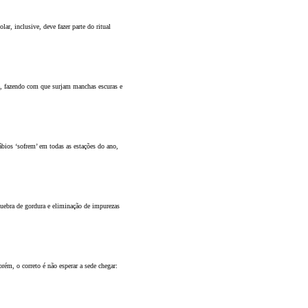
ar, inclusive, deve fazer parte do ritual
le, fazendo com que surjam manchas escuras e
ábios ‘sofrem’ em todas as estações do ano,
quebra de gordura e eliminação de impurezas
rém, o correto é não esperar a sede chegar: