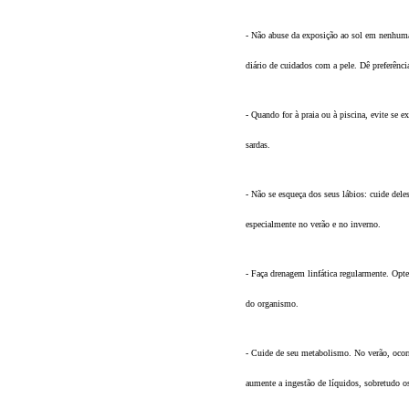
- Não abuse da exposição ao sol em nenhuma si
diário de cuidados com a pele. Dê preferência
- Quando for à praia ou à piscina, evite se 
sardas.
- Não se esqueça dos seus lábios: cuide dele
especialmente no verão e no inverno.
- Faça drenagem linfática regularmente. Opt
do organismo.
- Cuide de seu metabolismo. No verão, ocorre
aumente a ingestão de líquidos, sobretudo os