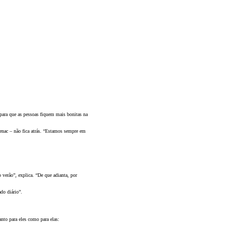
para que as pessoas fiquem mais bonitas na
Senac – não fica atrás. “Estamos sempre em
 verão”, explica. “De que adianta, por
do diário”.
anto para eles como para elas: