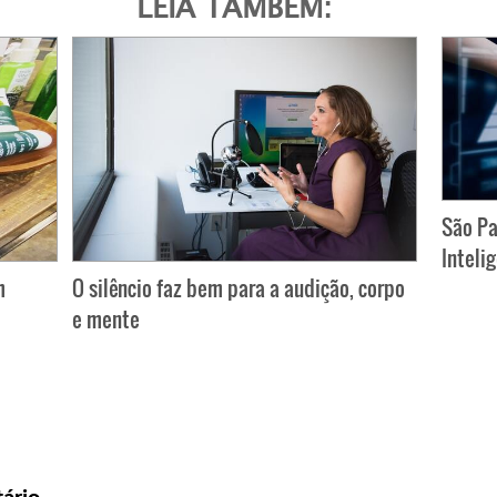
LEIA TAMBÉM:
São Pa
Inteli
m
O silêncio faz bem para a audição, corpo
e mente